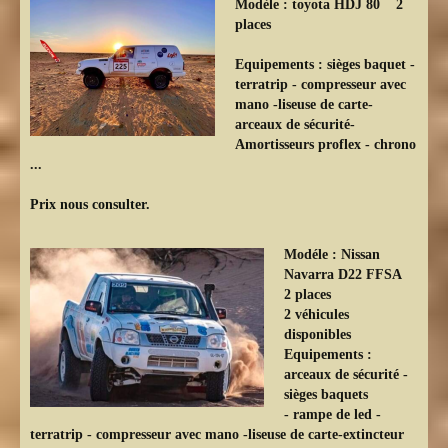
Modèle :
toyota HDJ 80 2
places
Equipements :
sièges baquet -
terratrip - compresseur avec
mano -liseuse de carte-
arceaux de sécurité-
Amortisseurs proflex - chrono
...
Prix nous consulter.
Modéle :
Nissan
Navarra D22 FFSA
2 places
2 véhicules
disponibles
Equipements :
arceaux de sécurité -
sièges baquets
- rampe de led -
terratrip - compresseur avec mano -liseuse de carte-extincteur