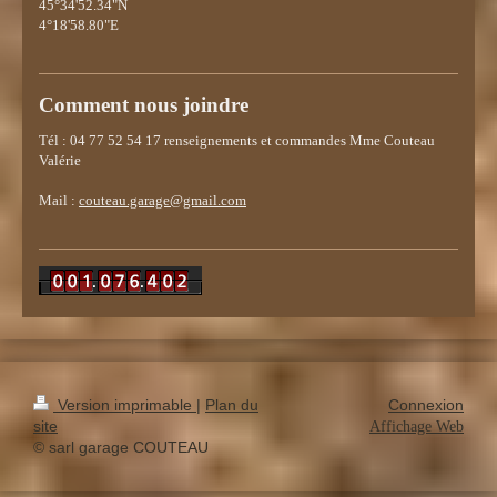
45°34'52.34"N
4°18'58.80"E
Comment nous joindre
Tél : 04 77 52 54 17 renseignements et commandes Mme Couteau
Valérie
Mail :
couteau.garage@gmail.com
Version imprimable
|
Plan du
Connexion
site
Affichage Web
© sarl garage COUTEAU