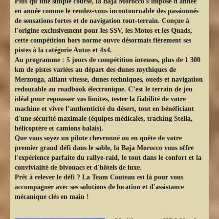
Plus qu’une simple course, la
Baja Morocco
s’impose d'année
en année comme le rendez-vous incontournable des passionnés
de sensations fortes et de navigation tout-terrain. Conçue à
l'origine exclusivement pour les SSV, les Motos et les Quads,
cette compétition hors norme ouvre désormais fièrement ses
pistes à la catégorie
Autos et 4x4
.
Au programme :
5 jours de compétition intenses
, plus de 1 300
km de pistes variées au départ des dunes mythiques de
Merzouga, alliant vitesse, dunes techniques, oueds et navigation
redoutable au roadbook électronique. C’est le terrain de jeu
idéal pour repousser vos limites, tester la fiabilité de votre
machine et vivre l’authenticité du désert, tout en bénéficiant
d'une sécurité maximale (équipes médicales, tracking Stella,
hélicoptère et camions balais).
Que vous soyez un pilote chevronné ou en quête de votre
premier grand défi dans le sable, la Baja Morocco vous offre
l'expérience parfaite du rallye-raid, le tout dans le confort et la
convivialité de bivouacs et d'hôtels de luxe.
Prêt à relever le défi ? La Team Couteau est là pour vous
accompagner avec ses solutions de location et d'assistance
mécanique clés en main !