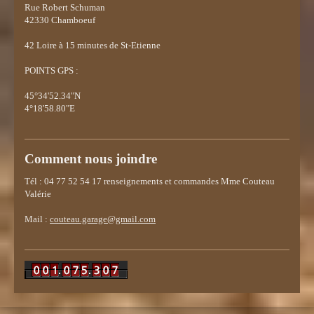
Rue Robert Schuman
42330 Chamboeuf
42
Loire à 15 minutes de St-Etienne
POINTS GPS :
45°34'52.34"N
4°18'58.80"E
Comment nous joindre
Tél : 04 77 52 54 17 renseignements et commandes Mme Couteau
Valérie
Mail :
couteau.garage@gmail.com