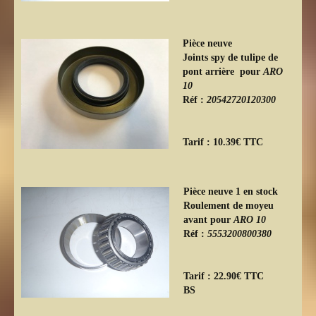
Pièce neuve
Joints spy de tulipe de
pont arrière pour
ARO
10
Réf :
20542720120300
Tarif : 10.39€ TTC
Pièce neuve 1 en stock
Roulement de moyeu
avant pour
ARO 10
Réf :
5553200800380
Tarif : 22.90€ TTC
BS