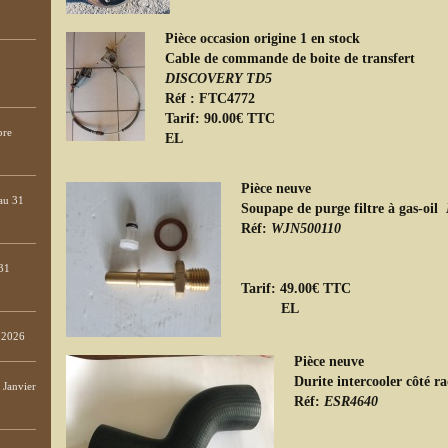
Pièce occasion origine 1 en stock
Cable de commande de boite de transfert
DISCOVERY TD5
Réf : FTC4772
Tarif: 90.00€ TTC
bre
EL
Pièce neuve
au 31
Soupape de purge filtre à gas-oil
Réf:
WJN500110
31
Tarif: 49.00€ TTC
EL
e 2026
Pièce neuve
Durite intercooler côté 
Janvier
Réf:
ESR4640