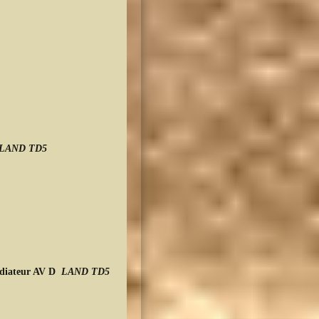
LAND TD5
radiateur AV D
LAND TD5