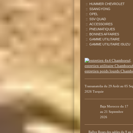
HUMMER CHEVROLET
SSANGYONG
OPEL
SSV QUAD
ACCESSOIRES
PNEUMATIQUES
BONNES AFFAIRES
GAMME UTILITAIRE
GAMME UTILITAIRE ISUZU
Transanatolia du 29 Août au 05 S
2026 Turquie
Baja Morocco du 17
au 21 Septembre
2026
Rallye Roses des sables du 9 au 