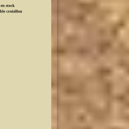
 en stock
le croisillon