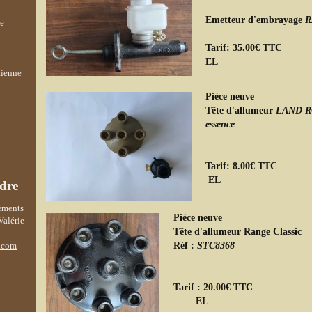
Emetteur d'embrayage
R
re
Tarif: 35.00€ TTC
tienne
Pièce neuve
Tête d'allumeur
LAND R
essence
Tarif: 8.00€ TTC
dre
nements
Pièce neuve
alérie
Tête d'allumeur Range Classic
Réf :
STC8368
.com
Tarif : 20.00€ TTC
EL