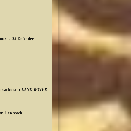
pour LT85 Defender
EL
de carburant
LAND ROVER
on 1 en stock
EL