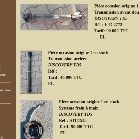
Pièce occasion origine 1
Transmission avant doub
DISCOVERY TD5
Réf : FTC4772
Tarif: 90.00€ TTC
EL
Pièce occasion origine 1 en stock
Transmission arriére
DISCOVERY TD5
Réf :
Tarif: 40.00€ TTC
EL
eptembre
Pièce occasion origine 1 en stock
Systéme frein à main
DISCOVERY TD5
Réf : STC1533
Tarif: 90.00€ TTC
EL
18