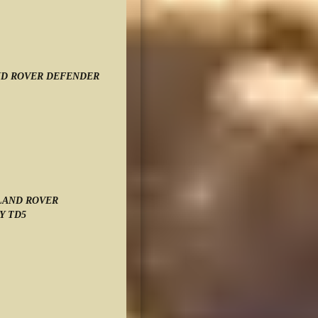
D ROVER DEFENDER
ck: 3
L
LAND ROVER
Y TD5