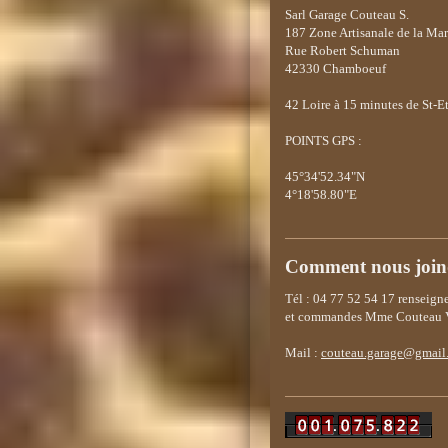
Sarl Garage Couteau S.
187 Zone Artisanale de la Ma
Rue Robert Schuman
42330 Chamboeuf
42
Loire à 15 minutes de St-E
POINTS GPS :
45°34'52.34"N
4°18'58.80"E
Comment nous join
Tél : 04 77 52 54 17 renseig
et commandes Mme Couteau V
Mail :
couteau.garage@gmail