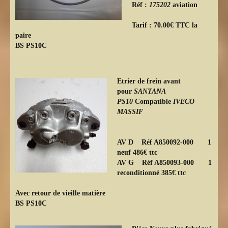
Réf :
175202
aviation
Tarif : 70.00€ TTC la
paire
BS PS10C
Etrier de frein avant
pour
SANTANA
PS10
Compatible
IVECO
MASSIF
AV D Réf A850092-000 1
neuf 486€ ttc
AV G Réf A850093-000 1
reconditionné 385€ ttc
Avec retour de vieille matière
BS PS10C