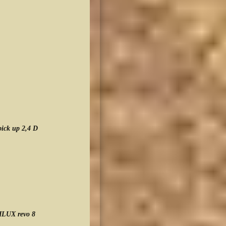
 : 2
 : 1
ick up 2,4 D
 : 1
LUX revo 8