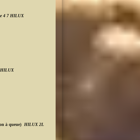
ie 4 7 HILUX
A
7 HILUX
A1
gnon à queue)
HILUX 2L