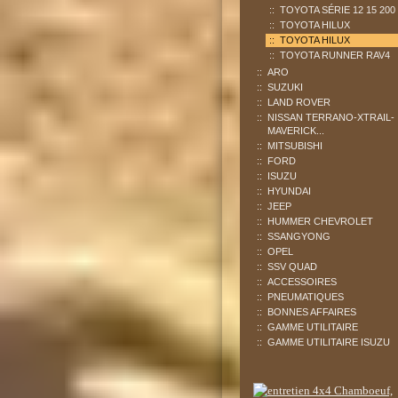
TOYOTA SÉRIE 12 15 200
TOYOTA HILUX
TOYOTA HILUX
TOYOTA RUNNER RAV4
ARO
SUZUKI
LAND ROVER
NISSAN TERRANO-XTRAIL-
MAVERICK...
MITSUBISHI
FORD
ISUZU
HYUNDAI
JEEP
HUMMER CHEVROLET
SSANGYONG
OPEL
SSV QUAD
ACCESSOIRES
PNEUMATIQUES
BONNES AFFAIRES
GAMME UTILITAIRE
GAMME UTILITAIRE ISUZU