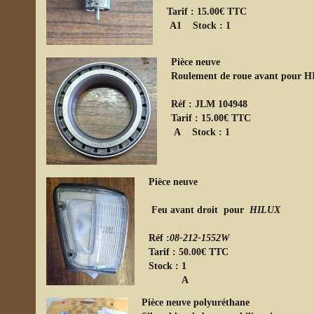
Tarif : 15.00€ TTC
A1 Sto
Pièce neuve
Roulement de roue avant pour HIL
Réf : JLM 104948
Tarif : 15.00€ TTC
A Stoc
Pièce neuve
Feu avant droit pour
HILUX
Réf :
08-212-1552W
Tarif : 50.00€ TTC
Stock
A
Pièce neuve polyuréthane