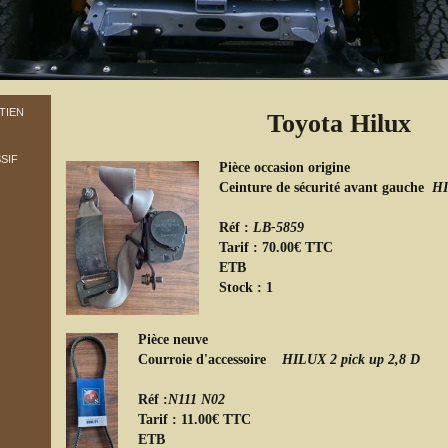
TIEN
Toyota Hilux
SIF
Pièce occasion origine
Ceinture de sécurité avant gauche
H
Réf :
LB-5859
Tarif : 70.00€ TTC
ETB
Stock
Pièce neuve
Courroie d'accessoire
HILUX 2 pick up 2,8 D
Réf :
N111 N02
Tarif : 11.00€ TTC
ETB