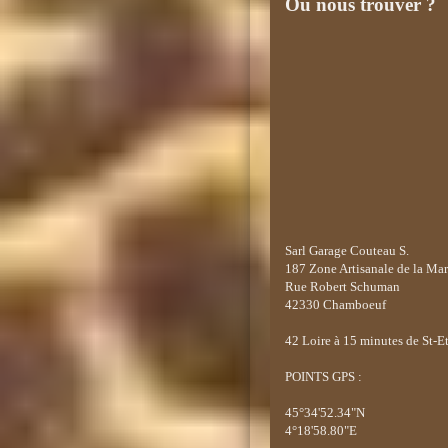
Où nous trouver ?
Sarl Garage Couteau S.
187 Zone Artisanale de la Ma
Rue Robert Schuman
42330 Chamboeuf
42
Loire à 15 minutes de St-E
POINTS GPS :
45°34'52.34"N
4°18'58.80"E