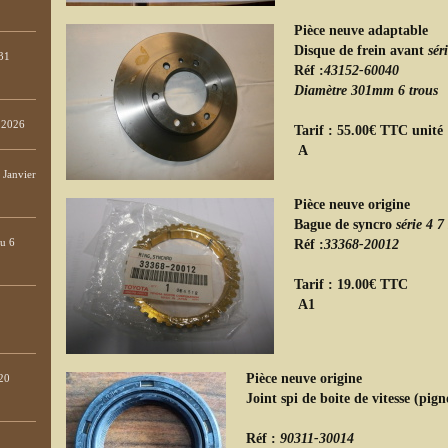
Pièce neuve adaptable
Disque de frein avant
sér
31
Réf :
43152-60040
Diamètre 301mm 6 trous
e 2026
Tarif : 55.00€ TTC unité
Janvier
Pièce neuve origine
Bague de syncro
série 4 
Réf :
33368-20012
au 6
Tarif : 19.00€ TTC
Pièce neuve origine
20
Joint spi de boite de vitesse (pi
Réf :
90311-30014