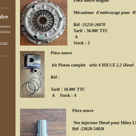
Pièce neuve origine
Mécanisme d'embrayage pour
H
dre
Réf :
31210-26070
nements
Tarif : 50.00€ TTC
alérie
A
Stock : 2
.com
Pièce neuve
kit Piston complet
série 4 HILUX 2,2 Diesel
Réf :
Tarif : 18.00€ TTC
A Stock
Pièce neuve
Nez injecteur Diesel pour Hilux L
Réf :23620-54020