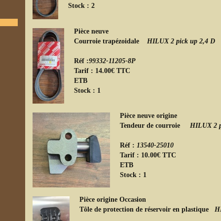
Stock
Pièce neuve
Courroie trapézoidale
HILUX 2 pick up 2,4 D
Réf :
99332-11205-8P
Tarif : 14.00€ TTC
ETB
Stock
Pièce neuve origine
Tendeur de courroie
HILUX 2 p
Réf :
13540-25010
Tarif : 10.00€ TTC
ETB
Stock
Pièce origine Occasion
Tôle de protection de réservoir en plastique
HI