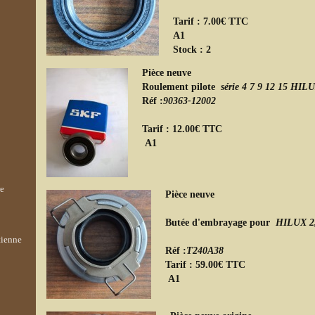
Tarif : 7.00€ TTC
A
Stock : 2
Pièce neuve
Roulement pilote
série 4 7 9 12 15 HIL
Réf :
90363-12002
Tarif : 12.00€ TTC
A
re
Pièce neuve
Butée d'embrayage pour
HILUX 2,
tienne
Réf :
T240A38
Tarif : 59.00€ TTC
A