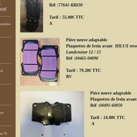
Réf :
77641-KK030
Tarif : 55.00€ TTC
eptembre
Pièce neuve adaptable
Plaquettes de frein avant
HILUX revo
Landcruiser 12 / 15
Réf :
04465-04090
Tarif : 79.20€ TTC
18
B
Pièce neuve adaptable
Plaquettes de frein avan
Réf :
04491-60050
bre
Tarif : 24.00€ TTC
au 31