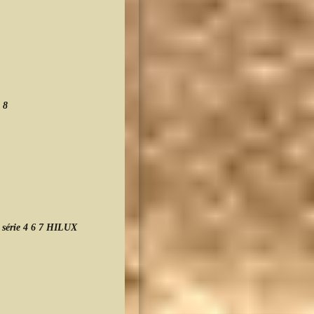
A
 8
V
t
série 4 6 7 HILUX
A