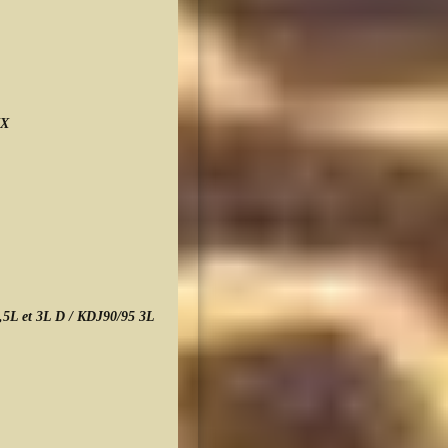
1
UX
1
5L et 3L D / KDJ90/95 3L
1