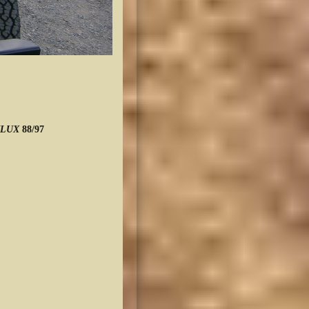
ILUX
88/97
 : 1