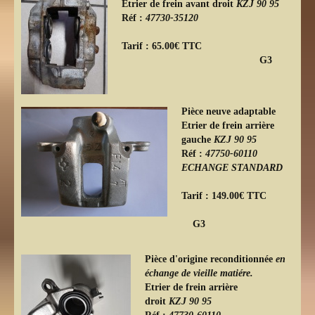
Etrier de frein avant droit
KZJ
90 95
Réf :
47730-35120
Tarif : 65.00€ TTC
G3
Pièce neuve adaptable
Etrier de frein arrière
gauche
KZJ
90 95
Réf :
47750-60110
ECHANGE STANDARD
Tarif : 149.00€ TTC
G3
Pièce d'origine reconditionnée
en
échange de vieille matiére.
Etrier de frein arrière
droit
KZJ
90 95
Réf :
47730-60110