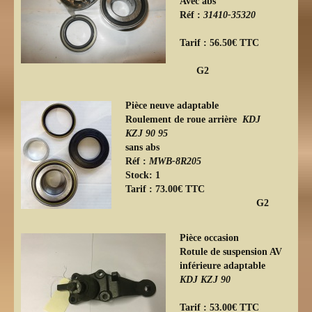
Avec abs
Réf :
31410-35320
Tarif : 56.50€ TTC
G2
Pièce neuve adaptable
Roulement de roue arrière
KDJ
KZJ 90 95
sans abs
Réf :
MWB-8R205
Stock: 1
Tarif : 73.00€ TTC
G2
Pièce occasion
Rotule de suspension AV
inférieure adaptable
KDJ KZJ 90
Tarif : 53.00€ TTC