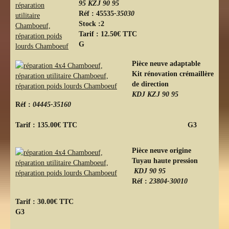
95 KZJ 90 95
Réf : 45535
-35030
Stock :2
Tarif : 12.50€ TTC
G
Pièce neuve adaptable
Kit rénovation crémaillère
de direction
KDJ KZJ 90 95
Réf :
04445-35160
Tarif : 135.00€ TTC
G3
Pièce neuve origine
Tuyau haute pression
KDJ 90 95
Réf :
23804-30010
Tarif : 30.00€ TTC
G3