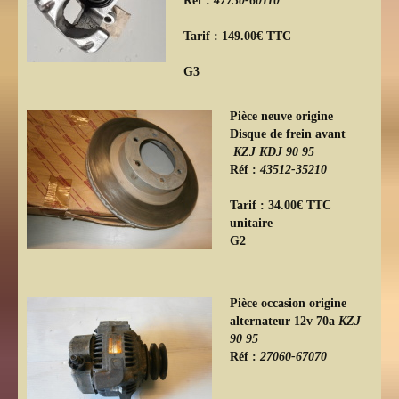
Tarif : 149.00€ TTC
G3
Pièce neuve origine
Disque de frein avant
KZJ
KDJ 90 95
Réf :
43512-35210
Tarif : 34.00€ TTC
unitaire
G2
Pièce occasion origine
alternateur 12v 70a
KZJ
90 95
Réf :
27060-67070