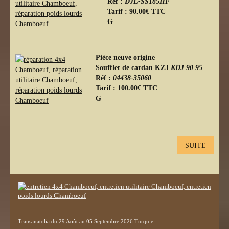
Réf :
DJL-SS185HF
Tarif : 90.00€ TTC
G
Pièce neuve origine
Soufflet de cardan
KZJ
KDJ 90 95
Réf :
04438-35060
Tarif : 100.00€ TTC
G
SUITE
Transanatolia du 29 Août au 05 Septembre 2026 Turquie